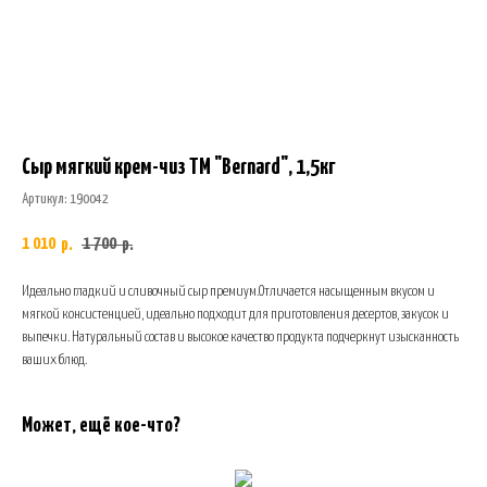
Сыр мягкий крем-чиз ТМ "Bernard", 1,5кг
Артикул:
190042
1 010
1 700
р.
р.
Идеально гладкий и сливочный сыр премиум.Отличается насыщенным вкусом и
мягкой консистенцией, идеально подходит для приготовления десертов, закусок и
выпечки. Натуральный состав и высокое качество продукта подчеркнут изысканность
ваших блюд.
Может, ещё кое-что?