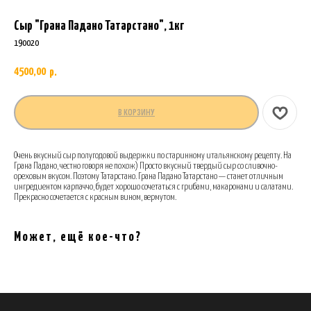
Сыр "Грана Падано Татарстано", 1кг
190020
4500,00
р.
В КОРЗИНУ
Очень вкусный сыр полугодовой выдержки по старинному итальянскому рецепту. На
Грана Падано, честно говоря не похож) Просто вкусный твердый сыр со сливочно-
ореховым вкусом. Поэтому Татарстано. Грана Падано Татарстано — станет отличным
ингредиентом карпаччо, будет хорошо сочетаться с грибами, макаронами и салатами.
Прекрасно сочетается с красным вином, вермутом.
Может, ещё кое-что?