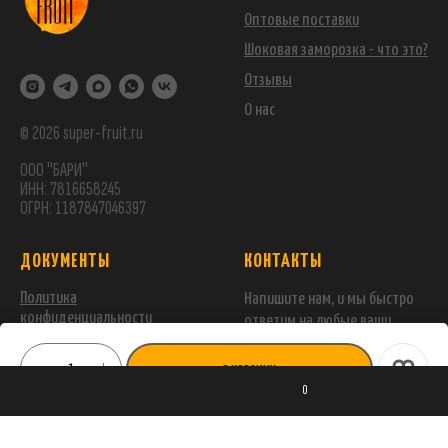
Оптовые поставки
Шоковая заморозка - что это?
Отзывы
О нас
© 2026 super-fruit.ru
ООО "БАРИ"
ИНН: 7816658245
ОГРН: 1187847046397
ДОКУМЕНТЫ
КОНТАКТЫ
Политика
Напишите нам, и мы быстро
конфиденциальности
ответим на любые ваши
вопросы
Условия публичной оферты
+7 (963) 340-10-10
В КОРЗИНУ
0
ОПТ, СОТРУДНИЧЕСТВО:
+7 (994) 422-31-89
Виталий