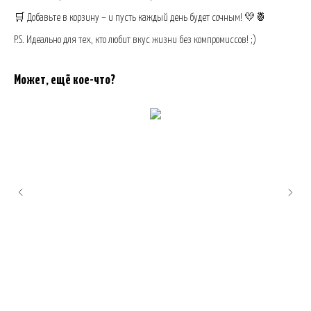
🛒 Добавьте в корзину – и пусть каждый день будет сочным! 💛🍍
P.S. Идеально для тех, кто любит вкус жизни без компромиссов! ;)
Может, ещё кое-что?