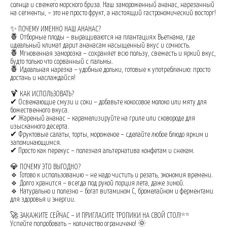
солнца и свежего морского бриза. Наш замороженный ананас, нарезанный
на сегменты, – это не просто фрукт, а настоящий гастрономический восторг!
✨ ПОЧЕМУ ИМЕННО НАШ АНАНАС?
🍍 Отборные плоды – выращиваются на плантациях Вьетнама, где
идеальный климат дарит ананасам насыщенный вкус и сочность.
🍍 Мгновенная заморозка – сохраняет всю пользу, свежесть и яркий вкус,
будто только что сорванный с пальмы.
🍍 Идеальная нарезка – удобные дольки, готовые к употреблению: просто
достань и наслаждайся!
🍹 КАК ИСПОЛЬЗОВАТЬ?
✔ Освежающие смузи и соки – добавьте кокосовое молоко или мяту для
божественного вкуса.
✔ Жареный ананас – карамелизируйте на гриле или сковороде для
изысканного десерта.
✔ Фруктовые салаты, торты, мороженое – сделайте любое блюдо ярким и
запоминающимся.
✔ Просто как перекус – полезная альтернатива конфетам и снекам.
💎 ПОЧЕМУ ЭТО ВЫГОДНО?
🔹 Готово к использованию – не надо чистить и резать, экономия времени.
🔹 Долго хранится – всегда под рукой порция лета, даже зимой.
🔹 Натурально и полезно – богат витамином C, бромелайном и ферментами
для здоровья и энергии.
🚀 ЗАКАЖИТЕ СЕЙЧАС – И ПРИГЛАСИТЕ ТРОПИКИ НА СВОЙ СТОЛ!**
Успейте попробовать – количество ограничено! 🌞