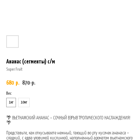
Ананас (сегменты) с/м
Super Fruit
680
870
р.
р.
Вес
1кг
10кг
🌴 ВЬЕТНАМСКИЙ АНАНАС – СОЧНЫЙ ВЗРЫВ ТРОПИЧЕСКОГО НАСЛАЖДЕНИЯ!
🌴
Представьте, как откусываете нежный, тающий во рту кусочек ананаса –
сладкий, с едва уловимой кислинкой, наполненный ароматом вьетнамского