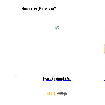
Может, ещё кое-что?
дОк
Гуава (кубик) с/м
510
730
р.
р.