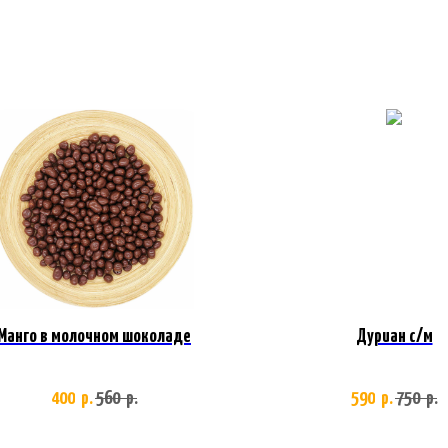
Манго в молочном шоколаде
Дуриан с/м
400
560
590
750
р.
р.
р.
р.