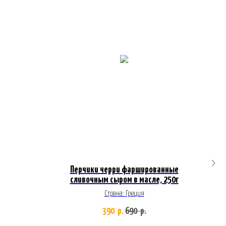
Перчики черри фаршированные
сливочным сыром в масле, 250г
Страна: Греция
390
690
р.
р.