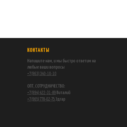
КОНТАКТЫ
Напишите нам, и мы быстро ответим на
любые ваши вопросы
+7 (963) 340-10-10
ОПТ, СОТРУДНИЧЕСТВО:
+7 (994) 422-31-89
Виталий
+7 (965) 778-02-75
Эдгар