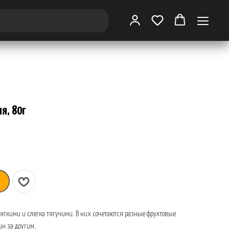
я, 80г
ягкими и слегка тягучими. В них сочетаются разные фруктовые
ин за другим.