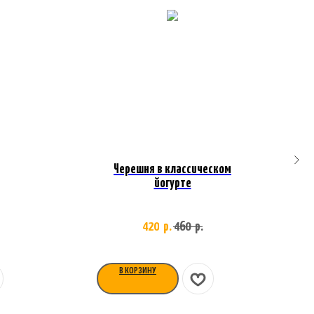
Черешня в классическом
йогурте
420
460
р.
р.
В КОРЗИНУ