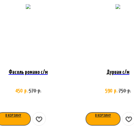
Фасоль романо с/м
Дуриан с/м
450
570
590
750
р.
р.
р.
р.
В КОРЗИНУ
В КОРЗИНУ