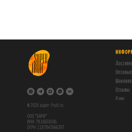
ИНФОР
Доставка
Оптовые
Шоковая 
Отзывы
О нас
© 2026 super-fruit.ru
ООО "БАРИ"
ИНН: 7816658245
ОГРН: 1187847046397