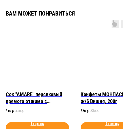
ВАМ МОЖЕТ ПОНРАВИТЬСЯ
Сок "AMARE" персиковый
Конфеты МОНПАСЬЕ
прямого отжима с
ж/б Вишня, 200г
добавлением яблочного
310
410
380
880
р.
р.
р.
р.
сока, 750мл
В корзину
В корзину