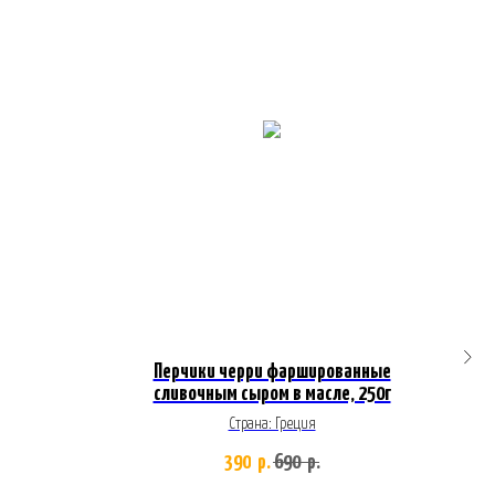
Перчики черри фаршированные
сливочным сыром в масле, 250г
Страна: Греция
390
690
р.
р.