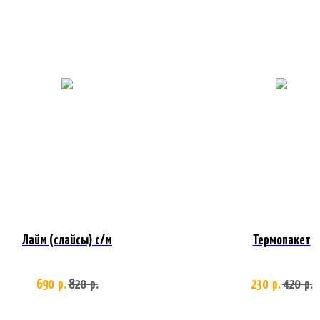
Лайм (слайсы) с/м
Термопакет
690
820
230
420
р.
р.
р.
р.