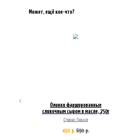
Может, ещё кое-что?
й
Оливки фаршированные
сливочным сыром в масле, 250г
Страна: Греция
430
690
р.
р.