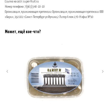
Ссылка на сайт: super-fruit.ru
Номер телефона: 7(963)340-10-10
Организация, принимающая претензии: Организация, принимающая претензии: ООО
«Бари», 192102 г.Санкт-Петербург ул.Фучика,2 Литер А пом 270-H офис №10
Может, ещё кое-что?