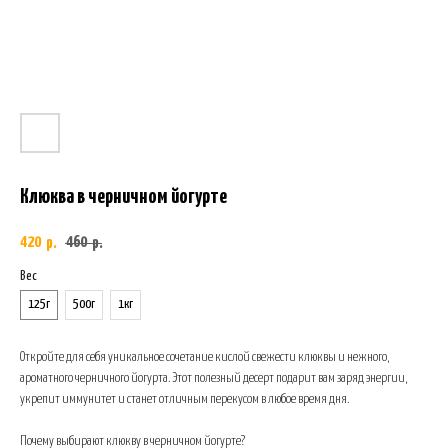
Клюква в черничном йогурте
420
460
р.
р.
Вес
125г
500г
1кг
Откройте для себя уникальное сочетание кислой свежести клюквы и нежного,
ароматного черничного йогурта. Этот полезный десерт подарит вам заряд энергии,
укрепит иммунитет и станет отличным перекусом в любое время дня.
Почему выбирают клюкву в черничном йогурте?