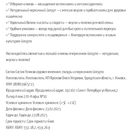
✅ Отборная клюква — насыщенная витаминами и антиоксидантами
✅ Натуральный черничный йогурт — с мягким вкусом и пробиотиками для здоровья
кишечника
✅ Идеальный баланс кислоты и сладости — вкусно и полезно для всей семьи
✅ Удобная упаковка — всегда под рукой для быстрого и питательного перекуса
✅ Поддержка иммунитета и пищеварения — благодаря витаминам и живым
культурам йогурта
Наслаждайтесь свежестью и пользой клюквы в черничном йогурте — натурально,
вкусно и полезно!
Состав: Состав: Клюква садовая вяленная, глазурь из черничного йогурта
Изготовитель: Изготовитель: ИП Фролова Олеся Игоревна, Удмуртская область, г. Ижевск,
ИНН 180803965715
Юридический адрес: Юридический адрес: 192102 г.Санкт-Петербург ул.Фучика,2
Литер А пом 270-H офис №10
Условия хранения: Условия хранения: (+5С -+21С)
Дата фасовки: Дата фасовки: 23.02.2025
Годен до:: Годен до: 23.08.2025
Срок годности:: Срок годности: 6мес
КБЖУ:: КБЖУ: 553; 18,2; 43,9; 26,9