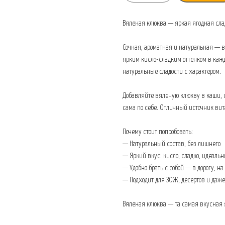
Вяленая клюква — яркая ягодная слад
Сочная, ароматная и натуральная — 
ярким кисло-сладким оттенком в кажд
натуральные сладости с характером.
Добавляйте вяленую клюкву в каши, с
сама по себе. Отличный источник вит
Почему стоит попробовать:
— Натуральный состав, без лишнего
— Яркий вкус: кисло, сладко, идеальн
— Удобно брать с собой — в дорогу, на
— Подходит для ЗОЖ, десертов и даж
Вяленая клюква — та самая вкусная я