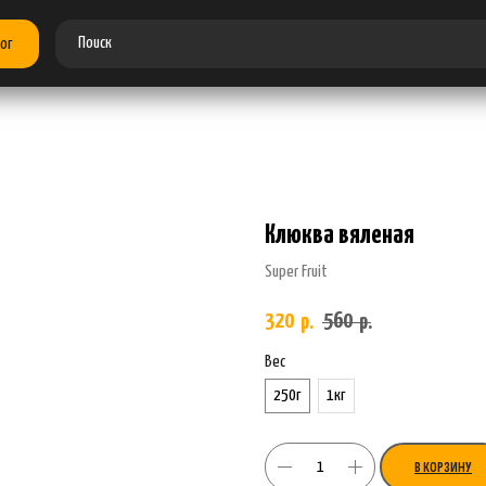
ог
Клюква вяленая
Super Fruit
320
560
р.
р.
Вес
250г
1кг
В КОРЗИНУ