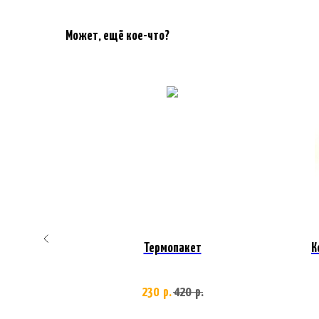
Может, ещё кое-что?
а
Термопакет
К
230
420
р.
р.