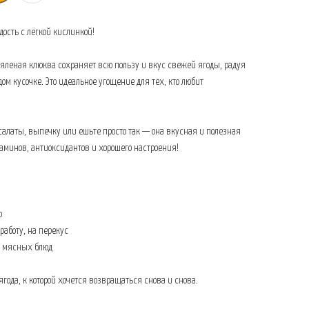
ость с лёгкой кислинкой!
вяленая клюква сохраняет всю пользу и вкус свежей ягоды, радуя
ом кусочке. Это идеальное угощение для тех, кто любит
алаты, выпечку или ешьте просто так — она вкусная и полезная
аминов, антиоксидантов и хорошего настроения!
о
 работу, на перекус
е мясных блюд
года, к которой хочется возвращаться снова и снова.