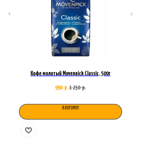
Кофе молотый Movenpick Classic, 500г
990
1 230
р.
р.
В КОРЗИНУ