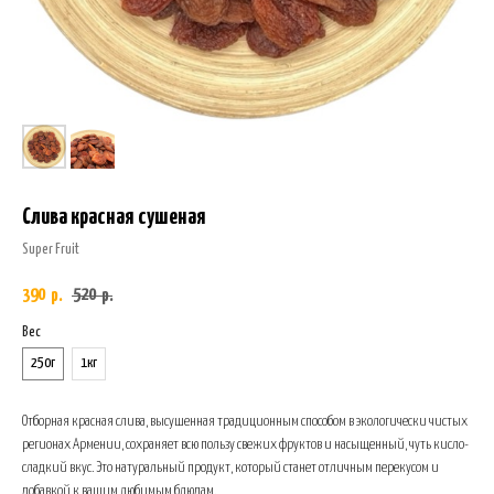
Слива красная сушеная
Super Fruit
390
520
р.
р.
Вес
250г
1кг
Отборная красная слива, высушенная традиционным способом в экологически чистых
регионах Армении, сохраняет всю пользу свежих фруктов и насыщенный, чуть кисло-
сладкий вкус. Это натуральный продукт, который станет отличным перекусом и
добавкой к вашим любимым блюдам.