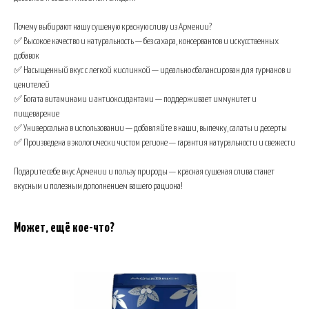
Почему выбирают нашу сушеную красную сливу из Армении?
✅ Высокое качество и натуральность — без сахара, консервантов и искусственных
добавок
✅ Насыщенный вкус с легкой кислинкой — идеально сбалансирован для гурманов и
ценителей
✅ Богата витаминами и антиоксидантами — поддерживает иммунитет и
пищеварение
✅ Универсальна в использовании — добавляйте в каши, выпечку, салаты и десерты
✅ Произведена в экологически чистом регионе — гарантия натуральности и свежести
Подарите себе вкус Армении и пользу природы — красная сушеная слива станет
вкусным и полезным дополнением вашего рациона!
Может, ещё кое-что?