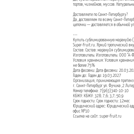
тортов, чизкейков, муссов. Натуральн
Доставляете по Санкт-Петербургу?
Да, доставляем по всему Санкт-Петерб
цепочки — доставляется в обычной у
---
Купить сублимированную маракуйю (пэ
Super-Fruit.ru. Яркий тропический вк
Состав: Состав: маракуйя сублимиро
Изготовитель: Изготовитель: ООО "А-ФУ
Условия хранения: Условия хранения
не более 75%
Дата фасовки: Дата фасовки: 20.03.2
Годен до:: Годен до: 19.03.2027
Организация, принимающая претенз
г. Санкт-Петербург ул. Фучика ,2 Лит
Номер телефона: 7(963)340-10-10
КБЖУ: КБЖУ: 328; 7,6; 3,7; 50,9
Срок годности: Срок годности: 12мес
Юридический адрес: Юридический адре
офис №10
Ссылка на сайт: super-fruit.ru