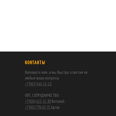
КОНТАКТЫ
Напишите нам, и мы быстро ответим на
любые ваши вопросы
+7 (963) 340-10-10
ОПТ, СОТРУДНИЧЕСТВО:
+7 (994) 422-31-89
Виталий
+7 (965) 778-02-75
Эдгар