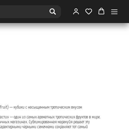
 Fruit) — кубики с насыщенным тропическим вкусом
расти» — один из самых ароматных тропических фруктов в мире.
бычных магазинах. Сублимированная маракуйя решает эту
 характерными чёрными семечками сохраняют тот самый