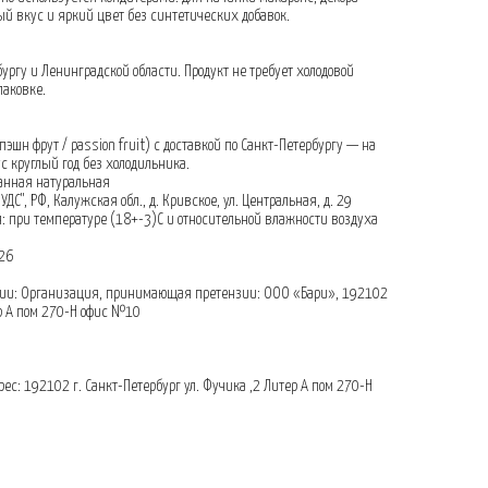
ый вкус и яркий цвет без синтетических добавок.
ургу и Ленинградской области. Продукт не требует холодовой
паковке.
шн фрут / passion fruit) с доставкой по Санкт-Петербургу — на
ус круглый год без холодильника.
ванная натуральная
ДС", РФ, Калужская обл., д. Кривское, ул. Центральная, д. 29
: при температуре (18+-3)С и относительной влажности воздуха
026
ии: Организация, принимающая претензии: ООО «Бари», 192102
ер А пом 270-Н офис №10
с: 192102 г. Санкт-Петербург ул. Фучика ,2 Литер А пом 270-Н