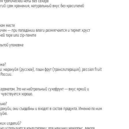
для тропической ноты без сахара
олгий срок хранения, натуральный вкус без красителей
ухом месте
опичен — при попадании влаги размягчается и теряет хруст
ной таре или zip-пакете
крытой упаковке
 же?
и: маракуйя (русское), пэшн фрут (транслитерация), passion fruit
 России.
роматом. Это не нейтральный сухофрукт — вкус яркий и
чувствуется хорошо.
льно?
ракуйи, они съедобны и входят в состав продукта. Именно по ним
куйю.
ских изделий?
но используется кондитерами: для начинки макаронс, декора