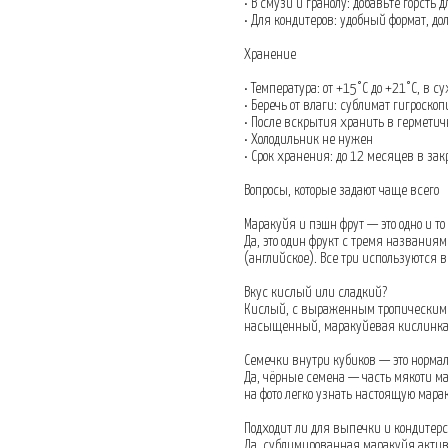
• В смузи и гранолу: добавьте горсть 
• Для кондитеров: удобный формат, д
Хранение
• Температура: от +15°C до +21°C, в с
• Беречь от влаги: сублимат гигроск
• После вскрытия хранить в герметич
• Холодильник не нужен
• Срок хранения: до 12 месяцев в за
Вопросы, которые задают чаще всего
Маракуйя и пэшн фрут — это одно и то
Да, это один фрукт с тремя названиям
(английское). Все три используются в
Вкус кислый или сладкий?
Кислый, с выраженным тропическим а
насыщенный, маракуйевая кислинка 
Семечки внутри кубиков — это норма
Да, чёрные семена — часть мякоти ма
на фото легко узнать настоящую мара
Подходит ли для выпечки и кондитер
Да, сублимированная маракуйя актив