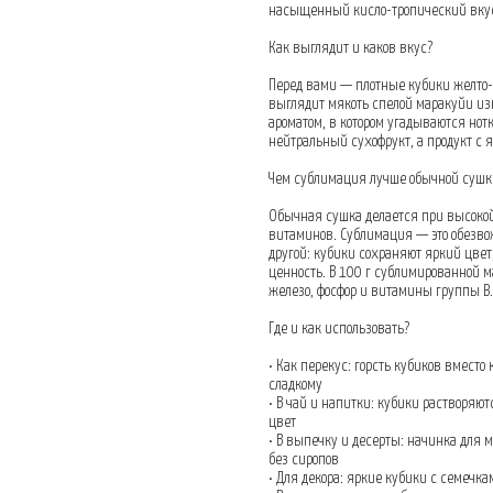
насыщенный кисло-тропический вкус и
Как выглядит и каков вкус?
Перед вами — плотные кубики желто-
выглядит мякоть спелой маракуйи и
ароматом, в котором угадываются нот
нейтральный сухофрукт, а продукт с 
Чем сублимация лучше обычной сушк
Обычная сушка делается при высокой
витаминов. Сублимация — это обезво
другой: кубики сохраняют яркий цвет
ценность. В 100 г сублимированной 
железо, фосфор и витамины группы B.
Где и как использовать?
• Как перекус: горсть кубиков вмест
сладкому
• В чай и напитки: кубики растворяю
цвет
• В выпечку и десерты: начинка для
без сиропов
• Для декора: яркие кубики с семечка