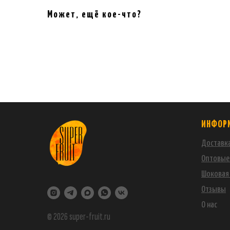
Может, ещё кое-что?
ИНФОР
Доставка
Оптовые
Шоковая 
Отзывы
О нас
© 2026 super-fruit.ru