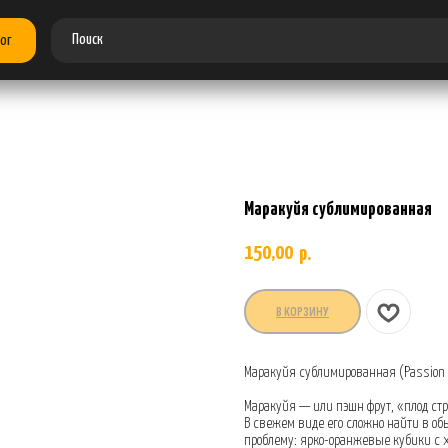
ог
Маракуйя сублимированная
150,00
р.
В КОРЗИНУ
Маракуйя сублимированная (Passion
Маракуйя — или пэшн фрут, «плод ст
В свежем виде его сложно найти в о
проблему: ярко-оранжевые кубики с