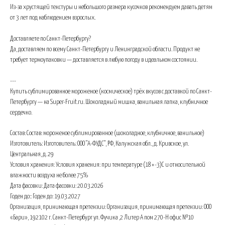
Из-за хрустящей текстуры и небольшого размера кусочков рекомендуем давать детям
от 3 лет под наблюдением взрослых.
Доставляете по Санкт-Петербургу?
Да, доставляем по всему Санкт-Петербургу и Ленинградской области. Продукт не
требует термоупаковки — доставляется в любую погоду в идеальном состоянии.
---
Купить сублимированное мороженое (космическое) трёх вкусов с доставкой по Санкт-
Петербургу — на Super-Fruit.ru. Шоколадный мишка, ванильная лапка, клубничное
сердечко.
Состав: Состав: мороженое сублимированное (шоколадное, клубничное, ванильное)
Изготовитель: Изготовитель: ООО "А-ФУДС", РФ, Калужская обл., д. Кривское, ул.
Центральная, д. 29
Условия хранения: Условия хранения: при температуре (18+-3)С и относительной
влажности воздуха не более 75%
Дата фасовки: Дата фасовки: 20.03.2026
Годен до:: Годен до: 19.03.2027
Организация, принимающая претензии: Организация, принимающая претензии: ООО
«Бари», 192102 г. Санкт-Петербург ул. Фучика ,2 Литер А пом 270-Н офис №10