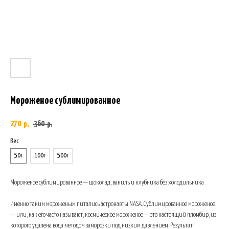
Мороженое сублимированное
270
360
р.
р.
Вес
50г
100г
500г
Мороженое сублимированное — шоколад, ваниль и клубника без холодильника
Именно таким мороженым питались астронавты NASA. Сублимированное мороженое
— или, как его часто называют, космическое мороженое — это настоящий пломбир, из
которого удалена вода методом заморозки под низким давлением. Результат