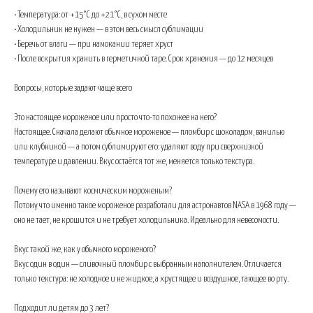
• Температура: от +15°C до +21°C, в сухом месте
• Холодильник не нужен — в этом весь смысл сублимации
• Беречь от влаги — при намокании теряет хруст
• После вскрытия хранить в герметичной таре. Срок хранения — до 12 месяцев
Вопросы, которые задают чаще всего
Это настоящее мороженое или просто что-то похожее на него?
Настоящее. Сначала делают обычное мороженое — пломбир с шоколадом, ванилью
или клубникой — а потом сублимируют его: удаляют воду при сверхнизкой
температуре и давлении. Вкус остаётся тот же, меняется только текстура.
Почему его называют космическим мороженым?
Потому что именно такое мороженое разработали для астронавтов NASA в 1968 году —
оно не тает, не крошится и не требует холодильника. Идеально для невесомости.
Вкус такой же, как у обычного мороженого?
Вкус один в один — сливочный пломбир с выбранным наполнителем. Отличается
только текстура: не холодное и не жидкое, а хрустящее и воздушное, тающее во рту.
Подходит ли детям до 3 лет?