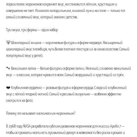
поразителен: мороженое сохраняет вкус, но становится лёгким, хрустящим и
совершенно не тает. Никакого холодильника, никакой лужи на столе — только тот
самый сливочный вкус, который знаком с детства.
Три вкуса, три формы — один набор
🐻 Шоколадный мишка — коричневые фигурки в форме медведя. Насыщенный
шоколадный вкус пломбира, чуть более плотная текстура из-за какао в составе. Самый
популярный вкус у детей.
🐾 Ванильная лапка — белые фигурки в форме лапки. Нежный, сливочно-ванильный
вкус — классика, которая нравится всем. Самый воздушный и хрустящий из трёх.
❤️ Клубничное сердечко — розовые фигурки в форме сердца. Сладкий клубничный
вкус с лёгкой ягодной ноткой. Самый красивый визуально — особенно эффектно
смотрится на фото.
Почему это называют космическим мороженым?
В 1968 году NASA разработало сублимированное мороженое для миссии Apollo 7 —
чтобы астронавты могли есть привычный десерт в невесомости без риска крошек и