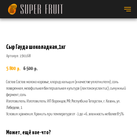
Сыр Гауда шоколадная,1кг
Артикул:
190168
5 800
6 500
р.
р.
Состав: Состав: молоко коровье, хлорид кальция (в качестве уплотнителя), соль
поваренная, мезофильная бактериальная культура (лактококуслактис), сычужный
фермент, соль
Изготовитель: Изготовитель: ИП Воронцов, РФ, Респулбика Татарстан, г. Казань, ул.
Лебедева, 1
Условия хранения: Хранить при температуре от -1 до +6, влажность не более 85%
Может, ещё кое-что?