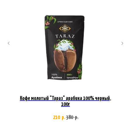
Кофе молотый "Тараз" арабика 100% черный,
100г
210
380
р.
р.