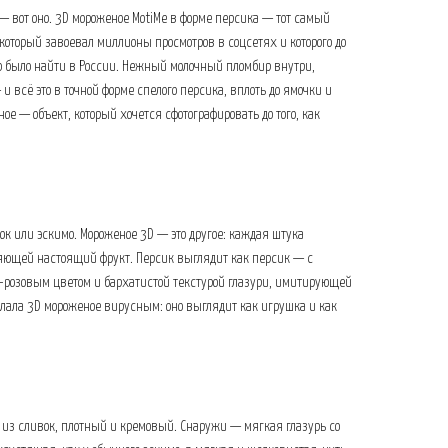
s — вот оно. 3D мороженое MotiMe в форме персика — тот самый
который завоевал миллионы просмотров в соцсетях и которого до
 было найти в России. Нежный молочный пломбир внутри,
 всё это в точной форме спелого персика, вплоть до ямочки и
ное — объект, который хочется сфотографировать до того, как
ок или эскимо. Мороженое 3D — это другое: каждая штука
ряющей настоящий фрукт. Персик выглядит как персик — с
-розовым цветом и бархатистой текстурой глазури, имитирующей
елала 3D мороженое вирусным: оно выглядит как игрушка и как
з сливок, плотный и кремовый. Снаружи — мягкая глазурь со