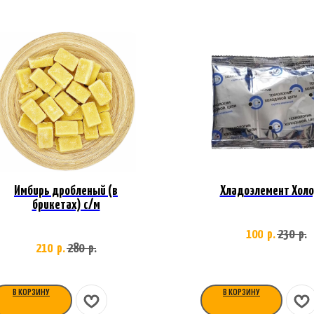
Имбирь дробленый (в
Хладоэлемент Хол
брикетах) с/м
100
230
р.
р.
210
280
р.
р.
В КОРЗИНУ
В КОРЗИНУ