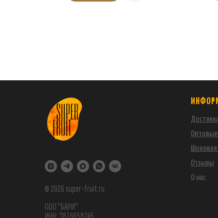
ИНФОР
Доставка
Оптовые
Шоковая 
Отзывы
О нас
© 2026 super-fruit.ru
ООО "БАРИ"
ИНН: 7816658245