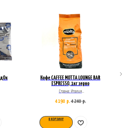
одОк
Кофе CAFFEE MOTTA LOUNGE BAR
ESPRESSO, 1кг зерно
Страна: Италия
Состав: Арабика 60%, Робуста 40%
4 190
4 240
р.
р.
Степень обжарки: темная
Интенсивность: крепкий
В КОРЗИНУ