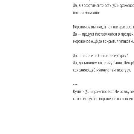
Да, в ассортименте есть 3D морожено
нашем магазине.
Мороженое выглядит так же красиво, к
Да — продукт поставляется в прозрач
мороженое ещё до вскрытия упаковки,
Доставляете по Санкт-Петербургу?
Да, доставляем по всему Санкт-Петер
сохраняющей нужную температуру.
---
Купить 3D мороженое MotiMe со вкусом
самое вирусное мороженое из соцсетей