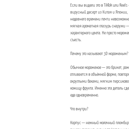
Если вы видели это в TikTok или Reel
вирусный десерт из Китая и Японии, 
недавнего времени почти невозможно
мягкая ароматная глазурь снаружи — и
характерного цвета. Не просто мороже
съесть.
Почему это называют 3D мороженым?
Обычное мороженое — это брикет, рож
отливается в объёмной форме, повто
округлыми боками, мягким персиково
кожицу фрукта. Именно эта деталь сд
еда одновременно.
Что внутри?
Корпус — нежный молочный пломбир и