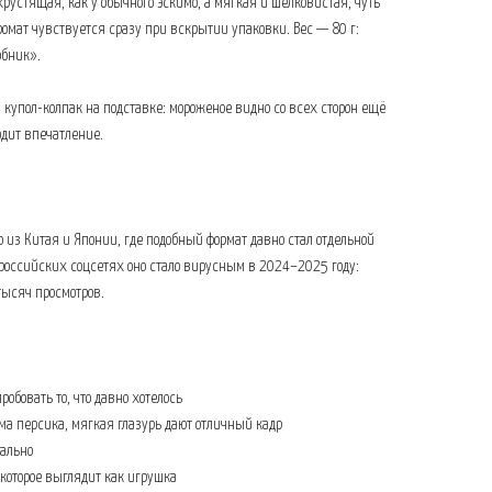
хрустящая, как у обычного эскимо, а мягкая и шелковистая, чуть
омат чувствуется сразу при вскрытии упаковки. Вес — 80 г:
обник».
купол-колпак на подставке: мороженое видно со всех сторон ещё
одит впечатление.
 из Китая и Японии, где подобный формат давно стал отдельной
 российских соцсетях оно стало вирусным в 2024–2025 году:
тысяч просмотров.
пробовать то, что давно хотелось
рма персика, мягкая глазурь дают отличный кадр
уально
 которое выглядит как игрушка