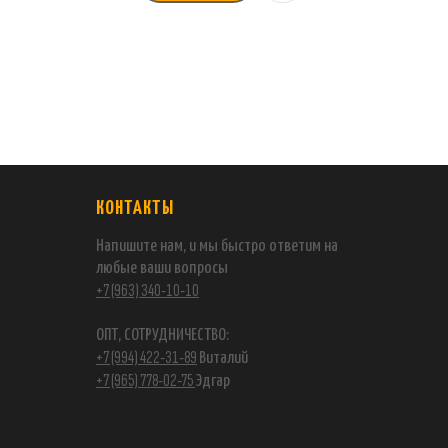
КОНТАКТЫ
Напишите нам, и мы быстро ответим на
любые ваши вопросы
+7 (963) 340-10-10
ОПТ, СОТРУДНИЧЕСТВО:
+7 (994) 422-31-89
Виталий
+7 (965) 778-02-75
Эдгар