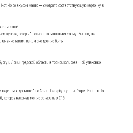
е MotiMe со вкусом манго — смотрите соответствующую карточку в
ак на фото?
ном куполе, который полностью защищает форму. Вы видите
 именно таким, каким оно должно быть.
бургу и Ленинградской области в термоизолированной упаковке,
 персика с доставкой по Санкт-Петербургу — на Super-Fruit.ru. То
, которое наконец можно заказать в СПб.