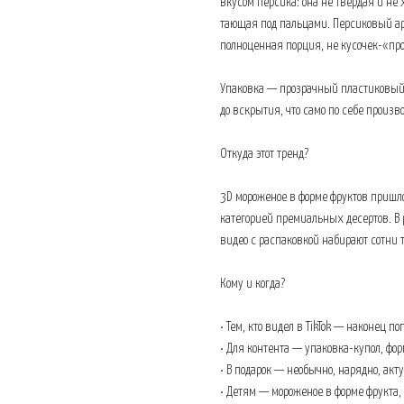
вкусом персика: она не твёрдая и не 
тающая под пальцами. Персиковый ар
полноценная порция, не кусочек-«пр
Упаковка — прозрачный пластиковый 
до вскрытия, что само по себе произв
Откуда этот тренд?
3D мороженое в форме фруктов пришло
категорией премиальных десертов. В
видео с распаковкой набирают сотни 
Кому и когда?
• Тем, кто видел в TikTok — наконец по
• Для контента — упаковка-купол, фо
• В подарок — необычно, нарядно, акт
• Детям — мороженое в форме фрукта,