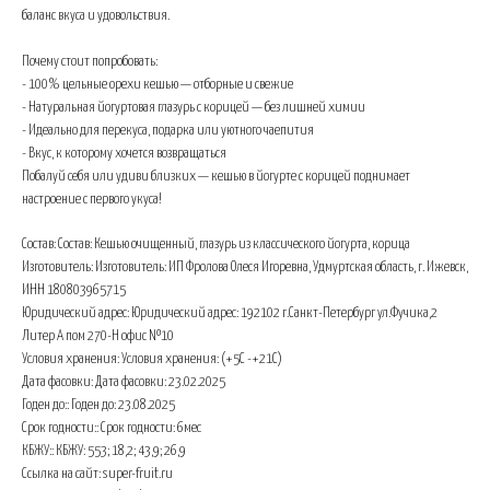
баланс вкуса и удовольствия.
Почему стоит попробовать:
- 100% цельные орехи кешью — отборные и свежие
- Натуральная йогуртовая глазурь с корицей — без лишней химии
- Идеально для перекуса, подарка или уютного чаепития
- Вкус, к которому хочется возвращаться
Побалуй себя или удиви близких — кешью в йогурте с корицей поднимает
настроение с первого укуса!
Состав: Состав: Кешью очищенный, глазурь из классического йогурта, корица
Изготовитель: Изготовитель: ИП Фролова Олеся Игоревна, Удмуртская область, г. Ижевск,
ИНН 180803965715
Юридический адрес: Юридический адрес: 192102 г.Санкт-Петербург ул.Фучика,2
Литер А пом 270-H офис №10
Условия хранения: Условия хранения: (+5С -+21С)
Дата фасовки: Дата фасовки: 23.02.2025
Годен до:: Годен до: 23.08.2025
Срок годности:: Срок годности: 6мес
КБЖУ:: КБЖУ: 553; 18,2; 43,9; 26,9
Ссылка на сайт: super-fruit.ru