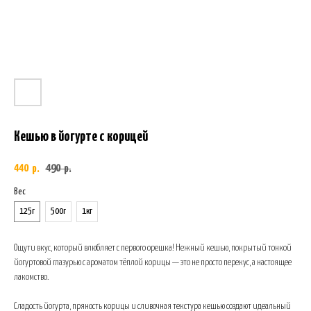
Кешью в йогурте с корицей
440
490
р.
р.
Вес
125г
500г
1кг
Ощути вкус, который влюбляет с первого орешка! Нежный кешью, покрытый тонкой
йогуртовой глазурью с ароматом тёплой корицы — это не просто перекус, а настоящее
лакомство.
Сладость йогурта, пряность корицы и сливочная текстура кешью создают идеальный