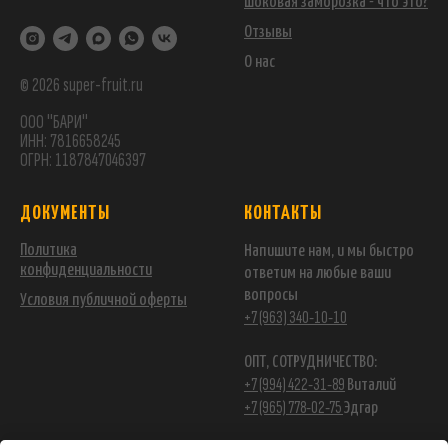
Шоковая заморозка - что это?
Отзывы
О нас
© 2026 super-fruit.ru
ООО "БАРИ"
ИНН: 7816658245
ОГРН: 1187847046397
ДОКУМЕНТЫ
КОНТАКТЫ
Политика
Напишите нам, и мы быстро
конфиденциальности
ответим на любые ваши
вопросы
Условия публичной оферты
+7 (963) 340-10-10
ОПТ, СОТРУДНИЧЕСТВО:
+7 (994) 422-31-89
Виталий
+7 (965) 778-02-75
Эдгар