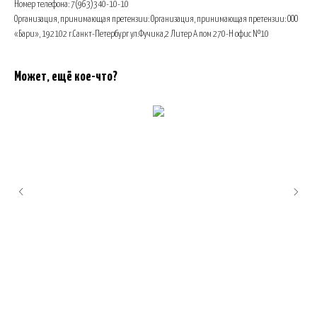
Номер телефона: 7(963)340-10-10
Организация, принимающая претензии: Организация, принимающая претензии: ООО
«Бари», 192102 г.Санкт-Петербург ул.Фучика,2 Литер А пом 270-H офис №10
Может, ещё кое-что?