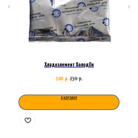
Хладоэлемент ХолодОк
100
230
р.
р.
В КОРЗИНУ