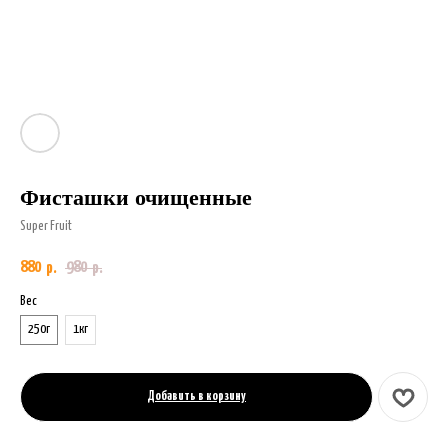
Фисташки очищенные
Super Fruit
880
980
р.
р.
Вес
250г
1кг
Добавить в корзину