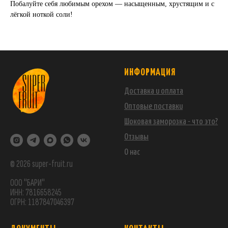
Побалуйте себя любимым орехом — насыщенным, хрустящим и с
лёгкой ноткой соли!
ИНФОРМАЦИЯ
Доставка и оплата
Оптовые поставки
Шоковая заморозка - что это?
Отзывы
О нас
© 2026 super-fruit.ru
ООО "БАРИ"
ИНН: 7816658245
ОГРН: 1187847046397