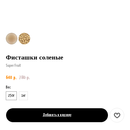
Фисташки соленые
Super Fruit
640
780
р.
р.
Вес
250г
1кг
Добавить в корзину