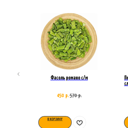
 (в
Фасоль романо с/м
П
с
450
570
р.
р.
В КОРЗИНУ