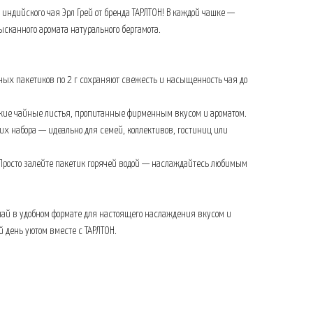
 индийского чая Эрл Грей от бренда ТАРЛТОН! В каждой чашке —
ысканного аромата натурального бергамота.
ных пакетиков по 2 г сохраняют свежесть и насыщенность чая до
ские чайные листья, пропитанные фирменным вкусом и ароматом.
ких набора — идеально для семей, коллективов, гостиниц или
: Просто залейте пакетик горячей водой — наслаждайтесь любимым
ай в удобном формате для настоящего наслаждения вкусом и
й день уютом вместе с ТАРЛТОН.